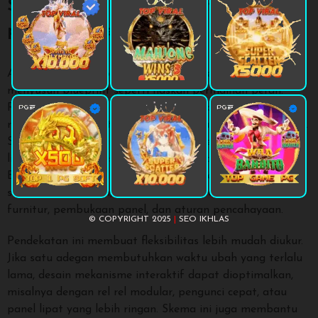
Skema tidak biasa: arsitektur sebagai
permainan peran ruang
Alih alih memakai pendekatan linear, sebagian arsitek
menyusun blueprint seperti naskah permainan peran.
Ruang diberi peran, misalnya ruang A berperan sebagai
ruang rapat pagi, studio sore, dan area komunitas malam.
Setiap peran punya properti, seperti kebutuhan daya
listrik, tingkat privasi, pola suara, dan aksesibilitas.
Blueprint menampilkan perpindahan peran itu sebagai
serangkaian adegan, lengkap dengan perubahan posisi
furnitur, pembukaan panel, dan aturan pencahayaan.
© COPYRIGHT 2025
|
SEO IKHLAS
Pendekatan ini membuat fleksibilitas lebih mudah diukur.
Jika satu adegan membutuhkan waktu ubah yang terlalu
lama, desain mekanisme interaktif dapat dioptimalkan,
misalnya dengan rel rel modular, pengunci cepat, atau
panel lipat yang lebih ringan. Skema ini juga membantu