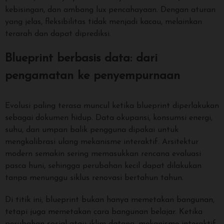
kebisingan, dan ambang lux pencahayaan. Dengan aturan
yang jelas, fleksibilitas tidak menjadi kacau, melainkan
terarah dan dapat diprediksi.
Blueprint berbasis data: dari
pengamatan ke penyempurnaan
Evolusi paling terasa muncul ketika blueprint diperlakukan
sebagai dokumen hidup. Data okupansi, konsumsi energi,
suhu, dan umpan balik pengguna dipakai untuk
mengkalibrasi ulang mekanisme interaktif. Arsitektur
modern semakin sering memasukkan rencana evaluasi
pasca huni, sehingga perubahan kecil dapat dilakukan
tanpa menunggu siklus renovasi bertahun tahun.
Di titik ini, blueprint bukan hanya memetakan bangunan,
tetapi juga memetakan cara bangunan belajar. Ketika