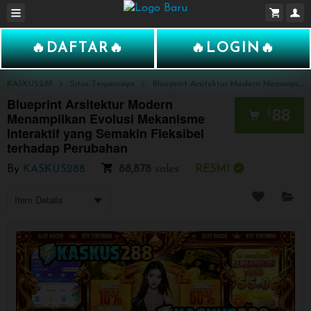
Slot
Togel
Casino
🔥DAFTAR🔥
🔥LOGIN🔥
KASKUS288
Situs Terpercaya
Blueprint Arsitektur Modern Menampilkan Evolusi Mekanisme Interaktif yang Semakin Fleksibel terhadap Perubahan
Blueprint Arsitektur Modern
88
$
Menampilkan Evolusi Mekanisme
Interaktif yang Semakin Fleksibel
terhadap Perubahan
By
KASKUS288
88,878
sales
RESMI
Item Details