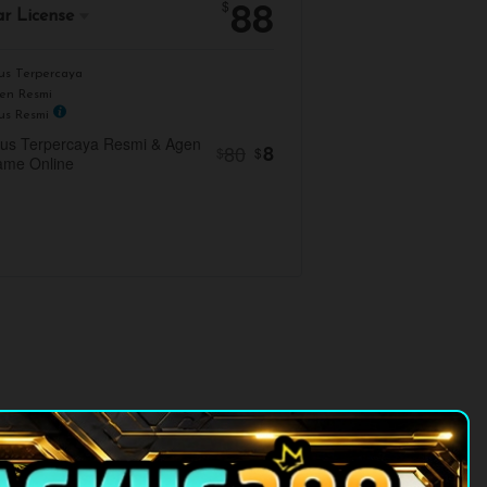
88
$
r License
88
lar License
$
SELECTED
luded:
tus Terpercaya
by you or one client, in a single end
luded:
en Resmi
uct which end users
luded:
are not
charged for.
tus Resmi
otal price includes the item price and a
tus Terpercaya Resmi & Agen
80
8
$
$
 fee.
me Online