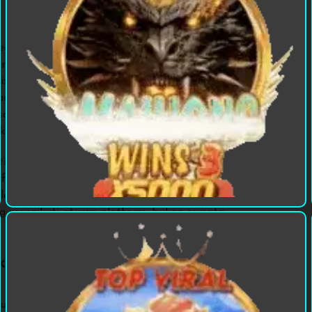
linear: pembuat pesan menyampaikan, audiens
atas. Kini struktur itu berlapis. Satu
 duplikasi, bantahan, hingga diskusi lintas
 jaringan yang bertumpuk, dengan banyak
esan yang sama dapat memiliki makna
ks waktu, dan format penyajian.
idak terlihat, seperti kurasi otomatis,
rforma. Struktur interaktif tidak hanya
leh desain insentif. Hal ini membuat evolusi
ung mengikuti aturan platform, bukan semata
ika momentum modern
gutamakan perhatian. Konten yang memicu