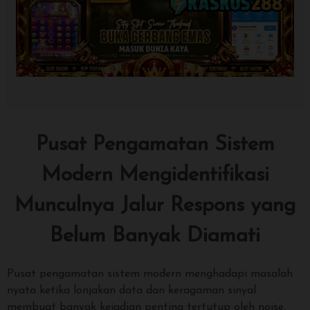
Show More
Pusat Pengamatan Sistem
Modern Mengidentifikasi
Munculnya Jalur Respons yang
Belum Banyak Diamati
Pusat pengamatan sistem modern menghadapi masalah
nyata ketika lonjakan data dan keragaman sinyal
membuat banyak kejadian penting tertutup oleh noise,