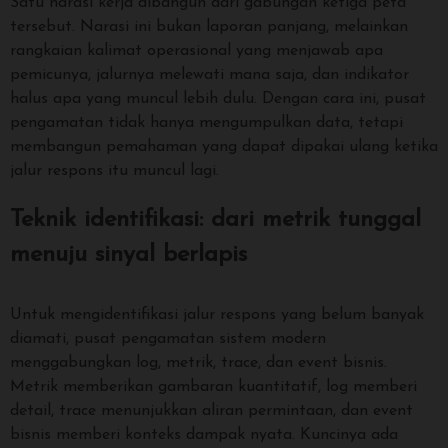
Satu narasi kerja dibangun dari gabungan ketiga peta
tersebut. Narasi ini bukan laporan panjang, melainkan
rangkaian kalimat operasional yang menjawab apa
pemicunya, jalurnya melewati mana saja, dan indikator
halus apa yang muncul lebih dulu. Dengan cara ini, pusat
pengamatan tidak hanya mengumpulkan data, tetapi
membangun pemahaman yang dapat dipakai ulang ketika
jalur respons itu muncul lagi.
Teknik identifikasi: dari metrik tunggal
menuju sinyal berlapis
Untuk mengidentifikasi jalur respons yang belum banyak
diamati, pusat pengamatan sistem modern
menggabungkan log, metrik, trace, dan event bisnis.
Metrik memberikan gambaran kuantitatif, log memberi
detail, trace menunjukkan aliran permintaan, dan event
bisnis memberi konteks dampak nyata. Kuncinya ada